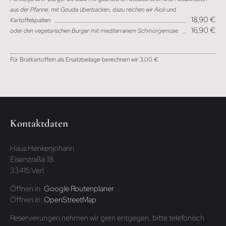
aus der Pfanne, mit Gouda überbacken, dazu reichen wir Aioli und
18,90 €
Kartoffelspalten
16,90 €
oder den vegetarischen Burger mit mediterranem Schmorgemüse
Für Bratkartoffeln als Ersatzbeilage berechnen wir 3,00 €
Kontaktdaten
Haus Henkenjohann
Eiserstraße 18
33415 Verl
Öffnen in:
Google Routenplaner
Öffnen in:
OpenStreetMap
Reservierungen nehmen wir gern entgegen, bitte telefonisch