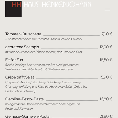
Tomaten-Bruschetta
7,90 €
3 Röstbrotscheiben mit Tomaten, Knoblauch und Olivenöl
gebratene Scampis
12,90 €
mit Knoblauchöl in der Pfanne serviert, dazu Aioli und Brot
Fit for Fun
16,50 €
frische knackige Salatvariation mit Brot und gebratenen
Streifen von der Putenbrust mit Himbeervinaigrette
Crêpe trifft Salat
15,90 €
Crêpe mit Paprika-/ Zucchini-/ Schinken-/ Lauchcreme-/
Champignonfüllung und Käse überbacken an Salat (Crêpe bei
Bedarf ohne Schinken)
Gemüse-Pesto-Pasta
16,80 €
hausgemachte Penne mit mediterranem Schmorgemüse
Pesto und Parmesan
Gemüse-Garnelen-Pasta
21,80 €