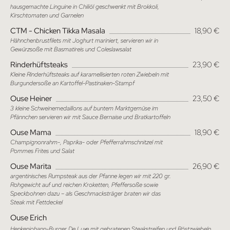
hausgemachte Linguine in Chiliöl geschwenkt mit Brokkoli,
Kirschtomaten und Garnelen
CTM - Chicken Tikka Masala
18,90 €
Hähnchenbrustfilets mit Joghurt mariniert, servieren wir in
Gewürzsoße mit Basmatireis und Coleslawsalat
Rinderhüftsteaks
23,90 €
Kleine Rinderhüftsteaks auf karamellisierten roten Zwiebeln mit
Burgundersoße an Kartoffel-Pastinaken-Stampf
Ouse Heiner
23,50 €
3 kleine Schweinemedaillons auf buntem Marktgemüse im
Pfännchen servieren wir mit Sauce Bernaise und Bratkartoffeln
Ouse Mama
18,90 €
Champignonrahm-, Paprika- oder Pfefferrahmschnitzel mit
Pommes Frites und Salat
Ouse Marita
26,90 €
argentinisches Rumpsteak aus der Pfanne legen wir mit 220 gr.
Rohgewicht auf und reichen Kroketten, Pfeffersoße sowie
Speckbohnen dazu – als Geschmacksträger braten wir das
Steak mit Fettdeckel
Ouse Erich
Henkenjohann-Burger De Luxe mit gebratenen Steakstreifen und Röstzwiebeln